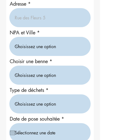
Adresse
NPA et Ville
Choisir une benne
Type de déchets
r
Date de pose souhaitée
*
e
q
u
i