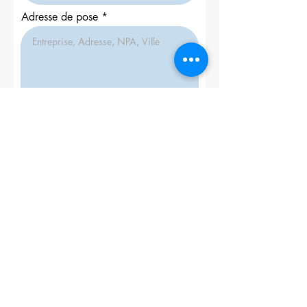
r
Adresse de pose
e
d
Envoyer