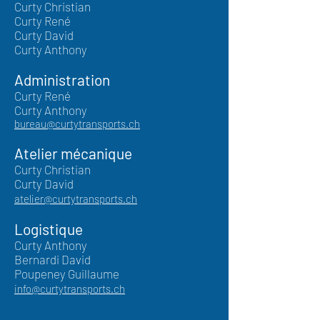
Curty Christian
Curty René
Curty David
Curty Anthony
Administration
Curty René
Curty Anthony
bureau@curtytransports.ch
Atelier mécanique
Curty Christian
Curty David
atelier@curtytransports.ch
Logistique
Curty Anthony
Bernardi David
Poupeney Guillaume
info@curtytransports.ch